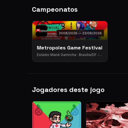
Campeonatos
PRESENCIAL
21/08/2026 — 23/08/2026
Metropoles Game Festival
Estádio Mané Garrincha · Brasília/DF -
Eixo Monumental - SRPN - Asa Norte,
Brasília - DF, 70070-701
Jogadores deste jogo