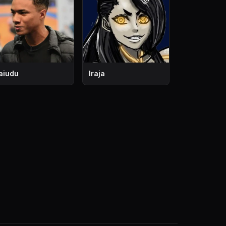
aiudu
Iraja