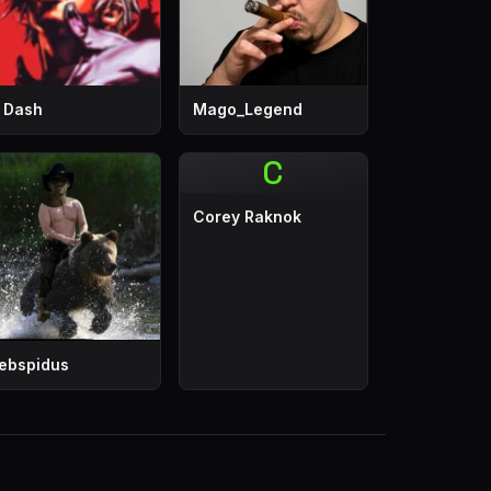
’ Dash
Mago_Legend
C
Corey Raknok
ebspidus