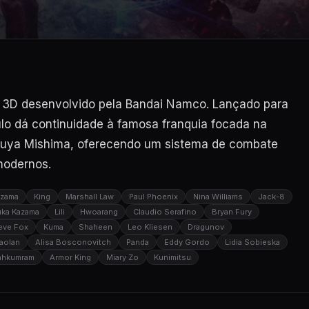
m 3D desenvolvido pela Bandai Namco. Lançado para
tulo dá continuidade à famosa franquia focada na
azuya Mishima, oferecendo um sistema de combate
modernos.
azama
King
Marshall Law
Paul Phoenix
Nina Williams
Jack-8
ka Kazama
Lili
Hwoarang
Claudio Serafino
Bryan Fury
eve Fox
Kuma
Shaheen
Leo Kliesen
Dragunov
aolan
Alisa Bosconovitch
Panda
Eddy Gordo
Lidia Sobieska
ahkumram
Armor King
Miary Zo
Kunimitsu