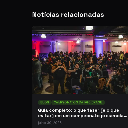
Notícias relacionadas
BLOG
CAMPEONATOS DA FGC BRASIL
Guia completo: o que fazer (e o que
evitar) em um campeonato presencial
de jogos de luta
julho 30, 2026