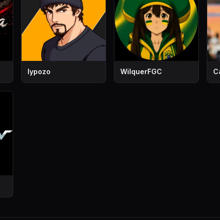
lypozo
WilquerFGC
C