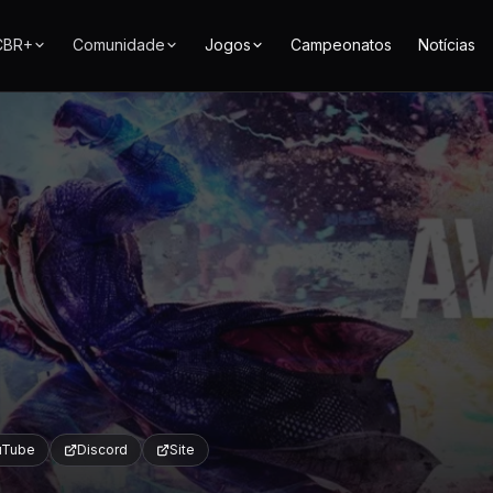
CBR+
Comunidade
Jogos
Campeonatos
Notícias
uTube
Discord
Site