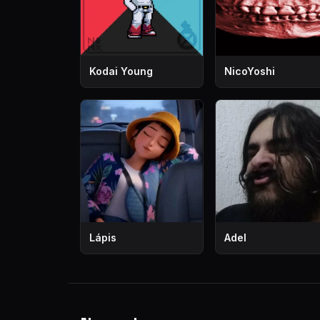
Kodai Young
NicoYoshi
Lápis
Adel