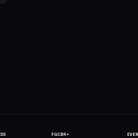
DE
FGCBR+
EVE