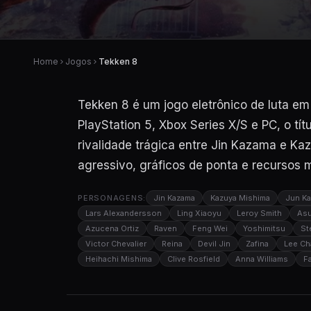
Home
Jogos
Tekken 8
Tekken 8 é um jogo eletrônico de luta e
PlayStation 5, Xbox Series X/S e PC, o tí
rivalidade trágica entre Jin Kazama e K
agressivo, gráficos de ponta e recursos 
PERSONAGENS:
Jin Kazama
Kazuya Mishima
Jun K
Lars Alexandersson
Ling Xiaoyu
Leroy Smith
Asu
Azucena Ortiz
Raven
Feng Wei
Yoshimitsu
St
Victor Chevalier
Reina
Devil Jin
Zafina
Lee Ch
Heihachi Mishima
Clive Rosfield
Anna Williams
F