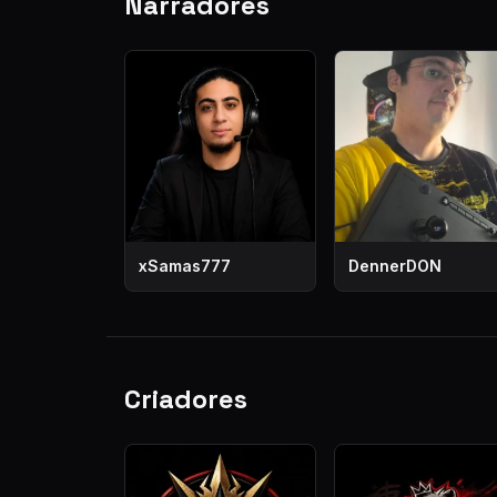
Narradores
xSamas777
DennerDON
Criadores