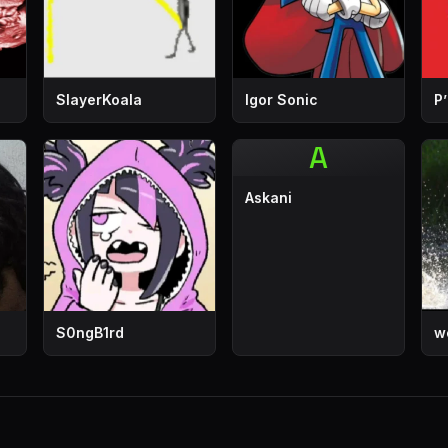
SlayerKoala
Igor Sonic
P
A
Askani
S0ngB1rd
w