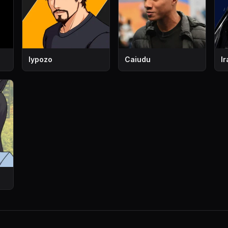
lypozo
Caiudu
Ir