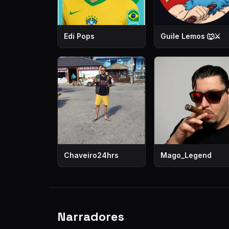
Edi Pops
Guile Lemos 🐺⚔️
Chaveiro24hrs
Mago_Legend
Narradores