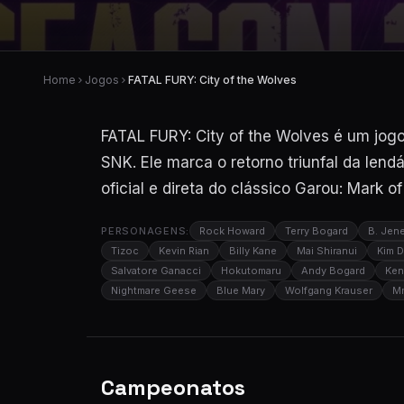
Home
Jogos
FATAL FURY: City of the Wolves
FATAL FURY: City of the Wolves é um jog
SNK. Ele marca o retorno triunfal da lend
oficial e direta do clássico Garou: Mark o
PERSONAGENS:
Rock Howard
Terry Bogard
B. Jen
Tizoc
Kevin Rian
Billy Kane
Mai Shiranui
Kim 
Salvatore Ganacci
Hokutomaru
Andy Bogard
Ken
Nightmare Geese
Blue Mary
Wolfgang Krauser
Mr
Campeonatos