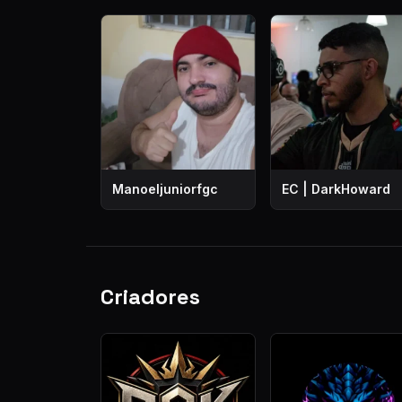
Manoeljuniorfgc
EC | DarkHoward
Criadores