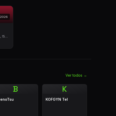
/2026
, 152
Ver todos →
B
K
renoTsu
KOFGYN Tel