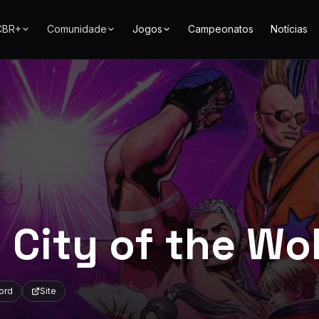
CBR+
Comunidade
Jogos
Campeonatos
Notícias
 City of the Wo
ord
Site