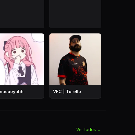
anasooyahh
VFC | Torello
Ver todos →