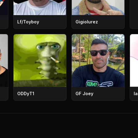
Lf/Toyboy
Gigiolurez
ODDyT1
GF Joey
l