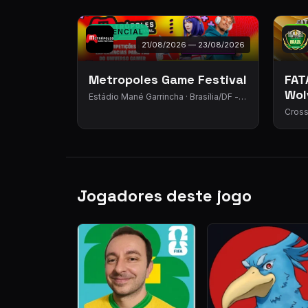
PRESENCIAL
ONLI
21/08/2026 — 23/08/2026
Metropoles Game Festival
FAT
Wol
Estádio Mané Garrincha · Brasília/DF -
(2v
Eixo Monumental - SRPN - Asa Norte,
Cross
Brasília - DF, 70070-701
Lea
Jogadores deste jogo