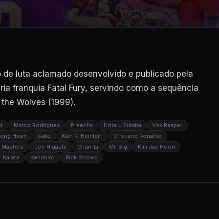
o de luta aclamado desenvolvido e publicado pela
ária franquia Fatal Fury, servindo como a sequência
f the Wolves (1999).
et
Marco Rodrigues
Preecha
Hotaru Futaba
Vox Reaper
Dong Hwan
Gato
Kain R. Heinlein
Cristiano Ronaldo
 Masters
Joe Higashi
Chun-Li
Mr. Big
Kim Jae Hoon
. Karate
Kenshiro
Rick Strowd