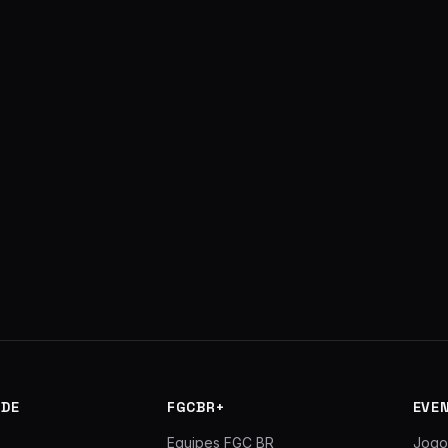
DE
FGCBR+
EVE
Equipes FGC BR
Jogo