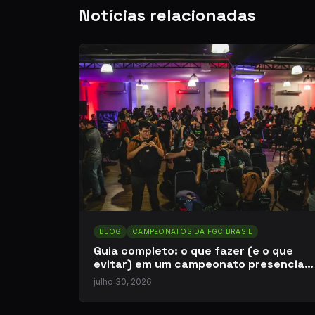
Notícias relacionadas
BLOG
CAMPEONATOS DA FGC BRASIL
Guia completo: o que fazer (e o que
evitar) em um campeonato presencial
de jogos de luta
julho 30, 2026