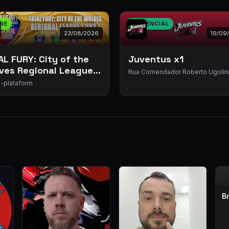
NE
PRESENCIAL
23/08/2026
19/09
AL FURY: City of the
Juventus x1
ves Regional League
Rua Comendador Roberto Ugolini
2) South America
- Parque da Mooca - Salão Grená
-plataform
gue Brazil Qualifier
B