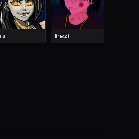
aja
Brecci