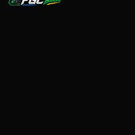
A casa da comunidade brasileira de Fighting Games.
COMUNIDADE
Jogadores
Narradores
Designers
Criadores
Tradutores
FGCBR+
Equipes FGC BR